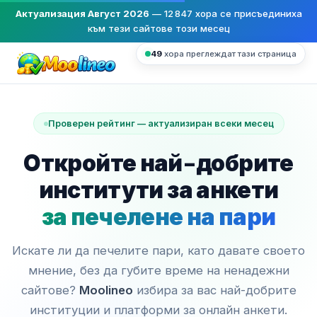
Актуализация Август 2026
—
12 847
хора се присъединиха
към тези сайтове този месец
49
хора преглеждат тази страница
Проверен рейтинг — актуализиран всеки месец
Откройте най-добрите
институти за анкети
за печелене на пари
Искате ли да печелите пари, като давате своето
мнение, без да губите време на ненадежни
сайтове?
Moolineo
избира за вас най-добрите
институции и платформи за онлайн анкети.