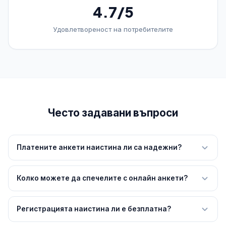
4.7/5
Удовлетвореност на потребителите
Често задавани въпроси
Платените анкети наистина ли са надежни?
Да, сайтовете в нашия рейтинг са всички проверени и
признати платформи. Плащанията се извършват чрез
Колко можете да спечелите с онлайн анкети?
PayPal, банков превод или ваучери. Лично тестваме
В средното, активен участник, регистриран на 3 до 5
всеки сайт, преди да го препоръчаме.
сайта, може да очаква да печели между $58 и $230
Регистрацията наистина ли е безплатна?
месечно. Някои специализирани проучвания могат да