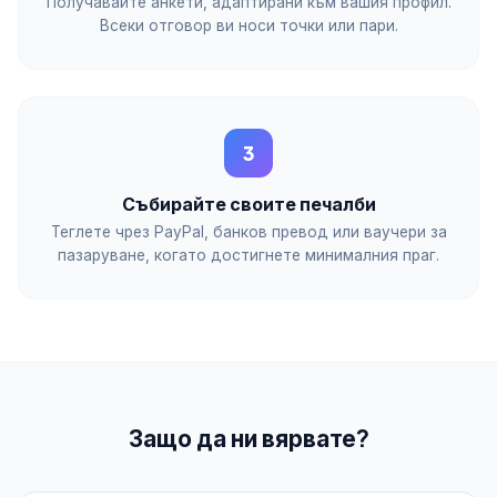
Получавайте анкети, адаптирани към вашия профил.
Всеки отговор ви носи точки или пари.
3
Събирайте своите печалби
Теглете чрез PayPal, банков превод или ваучери за
пазаруване, когато достигнете минималния праг.
Защо да ни вярвате?