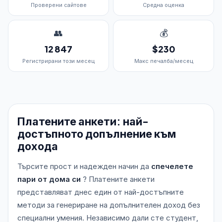
Проверени сайтове
Средна оценка
👥
💰
12 847
$230
Регистрирани този месец
Макс печалба/месец
Платените анкети: най-
достъпното допълнение към
дохода
Търсите прост и надежден начин да
спечелете
пари от дома си
? Платените анкети
представляват днес един от най-достъпните
методи за генериране на допълнителен доход без
специални умения. Независимо дали сте студент,