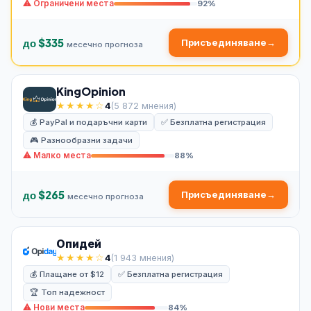
⚠ Ограничени места
92%
до $335
Присъединяване
→
месечно прогноза
KingOpinion
★★★★☆
4
(5 872 мнения)
💰 PayPal и подаръчни карти
✅ Безплатна регистрация
🎮 Разнообразни задачи
⚠ Малко места
88%
до $265
Присъединяване
→
месечно прогноза
Опидей
★★★★☆
4
(1 943 мнения)
💰 Плащане от $12
✅ Безплатна регистрация
🏆 Топ надежност
⚠ Нови места
84%