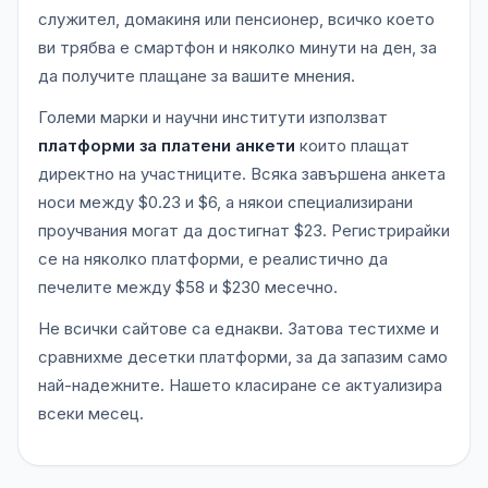
служител, домакиня или пенсионер, всичко което
ви трябва е смартфон и няколко минути на ден, за
да получите плащане за вашите мнения.
Големи марки и научни институти използват
платформи за платени анкети
които плащат
директно на участниците. Всяка завършена анкета
носи между $0.23 и $6, а някои специализирани
проучвания могат да достигнат $23. Регистрирайки
се на няколко платформи, е реалистично да
печелите между $58 и $230 месечно.
Не всички сайтове са еднакви. Затова тестихме и
сравнихме десетки платформи, за да запазим само
най-надежните. Нашето класиране се актуализира
всеки месец.