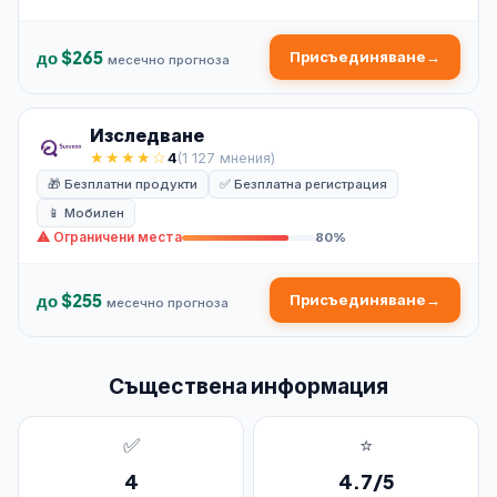
до $265
Присъединяване
→
месечно прогноза
Изследване
★★★★☆
4
(1 127 мнения)
🎁 Безплатни продукти
✅ Безплатна регистрация
📱 Мобилен
⚠ Ограничени места
80%
до $255
Присъединяване
→
месечно прогноза
Съществена информация
✅
⭐
4
4.7/5