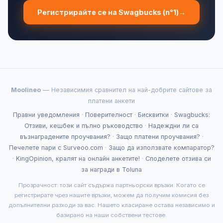
Регистрирайте се на Swagbucks (n°1)
→
Moolineo
— Независимия сравнител на най-добрите сайтове за
платени анкети
Правни уведомления
·
Поверителност
·
Бисквитки
·
Swagbucks:
Отзиви, кешбек и пълно ръководство
·
Надеждни ли са
възнаградените проучвания?
·
Защо платени проучвания?
·
Печелете пари с Surveoo.com
·
Защо да използвате компаратор?
·
KingOpinion, кралят на онлайн анкетите!
·
Споделете отзива си
за награди в Toluna
Прозрачност: този сайт съдържа партньорски връзки. Когато се
регистрирате чрез нашите връзки, можем да получим комисия без
допълнителни разходи за вас. Нашето класиране остава независимо и
базирано на наши собствени тестове.