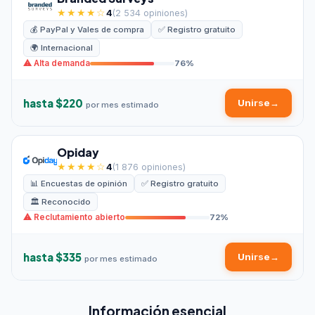
★★★★☆
4
(2 534 opiniones)
💰 PayPal y Vales de compra
✅ Registro gratuito
🌍 Internacional
⚠ Alta demanda
76%
hasta $220
Unirse
→
por mes estimado
Opiday
★★★★☆
4
(1 876 opiniones)
📊 Encuestas de opinión
✅ Registro gratuito
🏛️ Reconocido
⚠ Reclutamiento abierto
72%
hasta $335
Unirse
→
por mes estimado
Información esencial