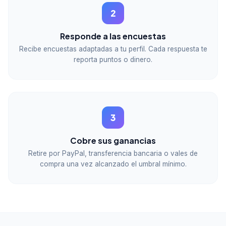
2
Responde a las encuestas
Recibe encuestas adaptadas a tu perfil. Cada respuesta te
reporta puntos o dinero.
3
Cobre sus ganancias
Retire por PayPal, transferencia bancaria o vales de
compra una vez alcanzado el umbral mínimo.