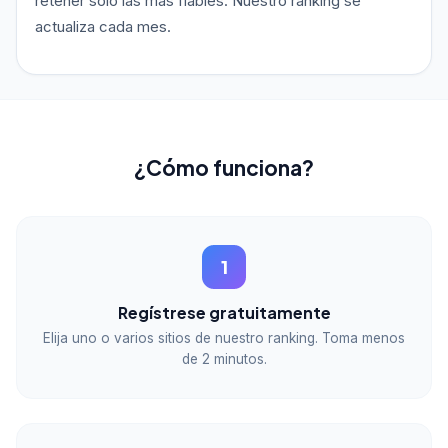
retener solo las más fiables. Nuestro ranking se
actualiza cada mes.
¿Cómo funciona?
1
Regístrese gratuitamente
Elija uno o varios sitios de nuestro ranking. Toma menos
de 2 minutos.