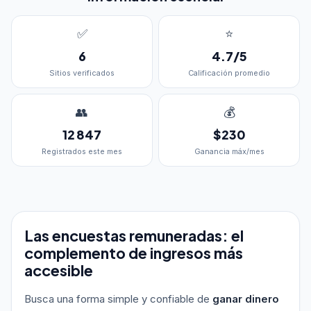
✅
⭐
6
4.7/5
Sitios verificados
Calificación promedio
👥
💰
12 847
$230
Registrados este mes
Ganancia máx/mes
Las encuestas remuneradas: el
complemento de ingresos más
accesible
Busca una forma simple y confiable de
ganar dinero