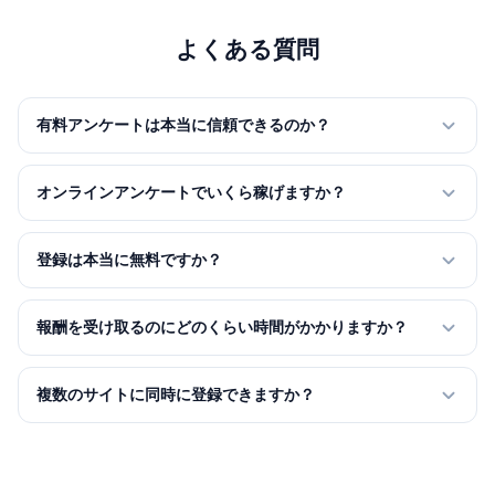
よくある質問
有料アンケートは本当に信頼できるのか？
はい、当社のランキングに掲載されているサイトはすべて検証済
みで認知されたプラットフォームです。支払いはPayPal、銀行振
オンラインアンケートでいくら稼げますか？
込、またはギフトカードで行われます。推奨する前に、各サイト
平均して、3～5つのサイトに登録したアクティブな参加者は、月
を個人的にテストしています。
間$58～$230の収入が期待できます。専門的な調査では、1回の
登録は本当に無料ですか？
セッションで最大$23を稼ぐことができます。複数のサイトに登
もちろんです。当サイトのランキングに掲載されているすべての
録することで、利用可能なアンケート数を最大化するのがコツで
サイトは、100%無料で登録できます。アンケートに参加するた
報酬を受け取るのにどのくらい時間がかかりますか？
す。
めに料金を支払う必要はありません。サイトがお金を要求する場
ほとんどのサイトは48時間～7営業日以内に収入を支払います。
合は、詐欺です。
PayPal支払いが最も迅速です（24～48時間）。最小閾値はサイ
複数のサイトに同時に登録できますか？
トによって$6～$23の間です。
それだけでなく、強くお勧めします。3～5つの異なるサイトに登
録することで、機会を増やし、収入を増やすことができます。各
プラットフォームは異なるクライアントと協力しています。