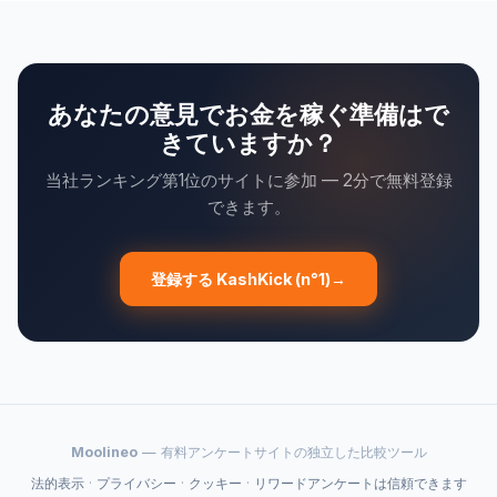
あなたの意見でお金を稼ぐ準備はで
きていますか？
当社ランキング第1位のサイトに参加 — 2分で無料登録
できます。
登録する KashKick (n°1)
→
Moolineo
— 有料アンケートサイトの独立した比較ツール
法的表示
·
プライバシー
·
クッキー
·
リワードアンケートは信頼できます