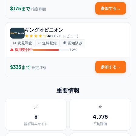
$175まで
参加する
→
推定月額
キングオピニオン
★★★★☆
4
(1 876 レビュー)
📊 意見調査
✅ 無料登録
🏛️ 認知済み
⚠ 採用受付中
72%
$335まで
参加する
→
推定月額
重要情報
✅
⭐
6
4.7/5
認証済みサイト
平均評価