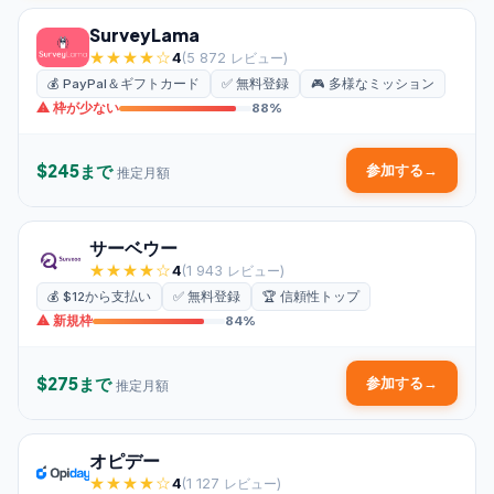
SurveyLama
★★★★☆
4
(5 872 レビュー)
💰 PayPal＆ギフトカード
✅ 無料登録
🎮 多様なミッション
⚠ 枠が少ない
88%
$245まで
参加する
→
推定月額
サーベウー
★★★★☆
4
(1 943 レビュー)
💰 $12から支払い
✅ 無料登録
🏆 信頼性トップ
⚠ 新規枠
84%
$275まで
参加する
→
推定月額
オピデー
★★★★☆
4
(1 127 レビュー)