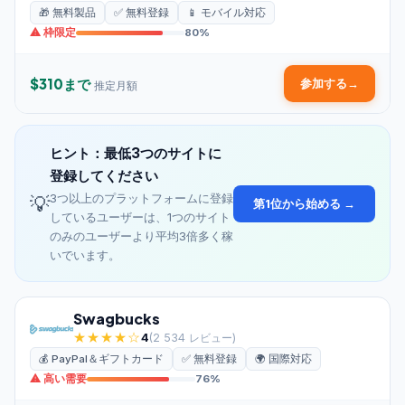
🎁 無料製品
✅ 無料登録
📱 モバイル対応
⚠ 枠限定
80%
$310まで
参加する
→
推定月額
ヒント：最低3つのサイトに
登録してください
3つ以上のプラットフォームに登録
💡
第1位から始める →
しているユーザーは、1つのサイト
のみのユーザーより平均3倍多く稼
いでいます。
Swagbucks
★★★★☆
4
(2 534 レビュー)
💰 PayPal＆ギフトカード
✅ 無料登録
🌍 国際対応
⚠ 高い需要
76%