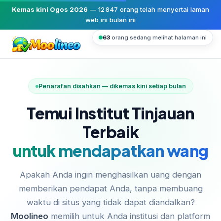
Kemas kini Ogos 2026
—
12 847
orang telah menyertai laman
web ini bulan ini
63
orang sedang melihat halaman ini
Penarafan disahkan — dikemas kini setiap bulan
Temui Institut Tinjauan
Terbaik
untuk mendapatkan wang
Apakah Anda ingin menghasilkan uang dengan
memberikan pendapat Anda, tanpa membuang
waktu di situs yang tidak dapat diandalkan?
Moolineo
memilih untuk Anda institusi dan platform