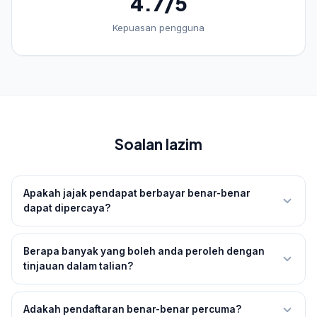
4.7/5
Kepuasan pengguna
Soalan lazim
Apakah jajak pendapat berbayar benar-benar
dapat dipercaya?
Ya, laman web yang terdapat dalam penarafan kami adalah
semua platform yang disahkan dan diiktiraf. Pembayaran
Berapa banyak yang boleh anda peroleh dengan
dilakukan melalui PayPal, pemindahan bank atau baucar
tinjauan dalam talian?
belian. Kami menguji setiap laman web secara peribadi
Secara purata, peserta aktif yang berdaftar di 3 hingga 5
sebelum merekomendasikannya.
laman web boleh menjangkakan pendapatan antara $58
Adakah pendaftaran benar-benar percuma?