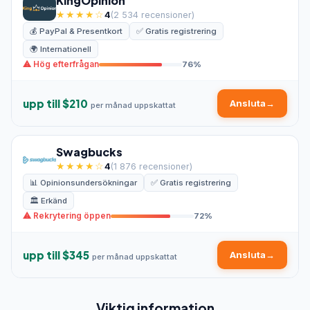
KingOpinion
★★★★☆
4
(2 534 recensioner)
💰 PayPal & Presentkort
✅ Gratis registrering
🌍 Internationell
⚠ Hög efterfrågan
76%
upp till $210
Ansluta
→
per månad uppskattat
Swagbucks
★★★★☆
4
(1 876 recensioner)
📊 Opinionsundersökningar
✅ Gratis registrering
🏛️ Erkänd
⚠ Rekrytering öppen
72%
upp till $345
Ansluta
→
per månad uppskattat
Viktig information