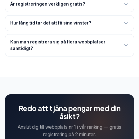
webbplatser förvänta sig att tjäna mellan $58 och $230 per
Är registreringen verkligen gratis?
månad. Vissa specialiserade studier kan ge upp till $23 för
Absolut. Alla webbplatser i vår ranking erbjuder 100% gratis
en enda session. Tricket är att registrera sig på flera
registrering. Du behöver aldrig betala för att delta i enkäter.
Hur lång tid tar det att få sina vinster?
webbplatser för att maximera antalet tillgängliga
Om en webbplats ber dig om pengar är det ett bedrägeri.
undersökningar.
De flesta betalar ut vinster inom 48 timmar till 7 arbetsdagar.
PayPal-betalningar är snabbast (24-48 timmar).
Kan man registrera sig på flera webbplatser
Minimigränsen ligger mellan $6 och $23 beroende på
samtidigt?
webbplats.
Det är inte bara möjligt, det rekommenderas starkt. Genom
att registrera dig på 3 till 5 olika webbplatser multiplicerar du
möjligheterna och därmed dina inkomster. Varje plattform
arbetar med olika kunder.
Redo att tjäna pengar med din
åsikt?
Anslut dig till webbplats nr 1 i vår ranking — gratis
registrering på 2 minuter.