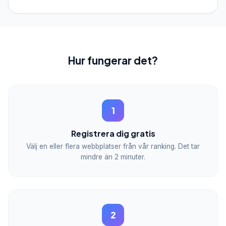
Hur fungerar det?
1
Registrera dig gratis
Välj en eller flera webbplatser från vår ranking. Det tar
mindre än 2 minuter.
2