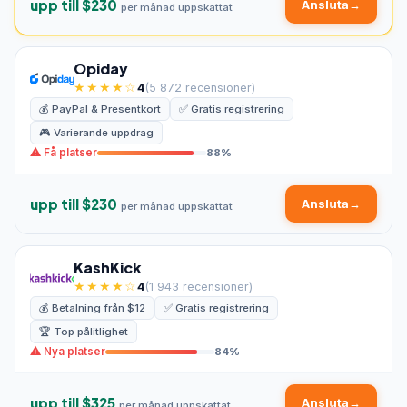
upp till $230
Ansluta
→
per månad uppskattat
Opiday
★★★★☆
4
(5 872 recensioner)
💰 PayPal & Presentkort
✅ Gratis registrering
🎮 Varierande uppdrag
⚠ Få platser
88%
upp till $230
Ansluta
→
per månad uppskattat
KashKick
★★★★☆
4
(1 943 recensioner)
💰 Betalning från $12
✅ Gratis registrering
🏆 Top pålitlighet
⚠ Nya platser
84%
upp till $325
Ansluta
→
per månad uppskattat