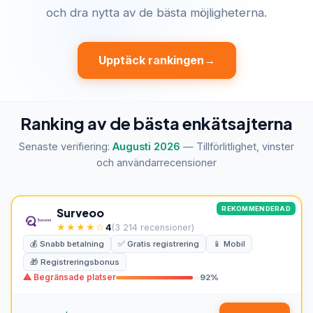
och dra nytta av de bästa möjligheterna.
Upptäck rankingen
→
Ranking av de bästa enkätsajterna
Senaste verifiering:
Augusti 2026
— Tillförlitlighet, vinster
och användarrecensioner
REKOMMENDERAD
Surveoo
★★★★☆
4
(3 214 recensioner)
💰 Snabb betalning
✅ Gratis registrering
📱 Mobil
🎁 Registreringsbonus
⚠ Begränsade platser
92%