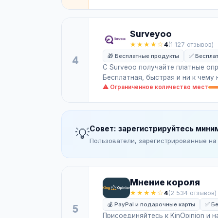
Surveyoo
★★★★☆
4
(1 127 отзывов)
🎁 Бесплатные продукты
✅ Бесплат
4
С Surveoo получайте платные оп
Бесплатная, быстрая и ни к чему
⚠ Ограниченное количество мест
Совет: зарегистрируйтесь миним
💡
Пользователи, зарегистрированные на 
Мнение короля
★★★★☆
4
(2 534 отзывов)
💰 PayPal и подарочные карты
✅ Бе
5
Присоединяйтесь к KinOpinion и н