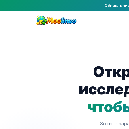
Обновление
Откр
иссле
чтоб
Хотите зар