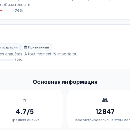
х обязательств.
76%
егистрация
🏛️ Признанный
es enquêtes. A tout moment. N'importe où.
72%
Основная информация
⭐
👥
4.7/5
12 847
Средняя оценка
Зарегистрировались в этом ме