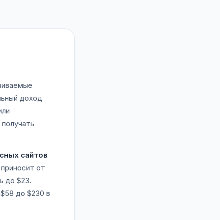
чиваемые
льный доход
или
 получать
сных сайтов
 приносит от
ь до $23.
$58 до $230 в