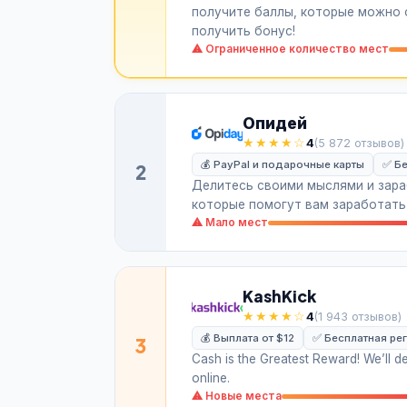
получите баллы, которые можно о
получить бонус!
⚠ Ограниченное количество мест
Опидей
★★★★☆
4
(5 872 отзывов)
💰 PayPal и подарочные карты
✅ Бе
2
Делитесь своими мыслями и зара
которые помогут вам заработать
⚠ Мало мест
KashKick
★★★★☆
4
(1 943 отзывов)
💰 Выплата от $12
✅ Бесплатная ре
3
Cash is the Greatest Reward! We’ll de
online.
⚠ Новые места