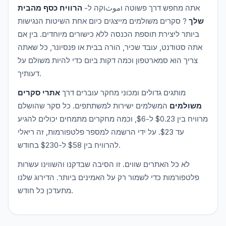
אתה מחפש דרך פשוטה וموثוקה ל-
הרוויח כסף מהבית
שלך
? סקרים משולמים מייצגים כיום אחת השיטות הנגישות
ביותר ליצירת תוספת הכנסה ללא כישורים מיוחדים. בין אם
אתה סטודנט, עובד שכיר, הורה בבית או פנסיונר, כל שאתה
צריך הוא סמארטפון וכמה דקות ביום כדי להיות משולם על
דעותיך.
מותגים גדולים ומכוני מחקר עוברים דרך
אתרי סקרים
משולמים
המשלמים ישירות למשתתפים. כל סקר שהושלם
מרוויח בין $0.23 ל-$6, וכמה מחקרים מתמחים יכולים להגיע
עד $23. על ידי הרשמה למספר פלטפורמות, זה ריאלי
להרוויח בין $58 ל-$230 בחודש.
לא כל האתרים שווים. זו הסיבה שבדקנו והשווינו עשרות
פלטפורמות כדי לשמור רק על האמינים ביותר. הדירוג שלנו
מתעדכן כל חודש.