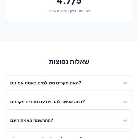
4.7/5
שביעות רצון המשתמשים
שאלות נפוצות
האם סקרים משולמים באמת אמינים?
כן, האתרים בדירוג שלנו הם כולם פלטפורמות מאומתות ומוכרות.
התשלומים מתבצעים דרך PayPal, העברה בנקאית או קופונים. אנחנו
כמה אפשר להרוויח עם סקרים מקוונים?
בודקים באופן אישי כל אתר לפני שאנחנו ממליצים עליו.
בממוצע, משתתף פעיל הרשום ב-3 עד 5 אתרים יכול לצפות להרוויח
בין $58 ל-$230 בחודש. כמה מחקרים מתמחים יכולים להניב עד $23
ההרשמה באמת חינם?
בהפעלה אחת בלבד. הטריק הוא להירשם למספר אתרים כדי
בהחלט. כל האתרים בדירוג שלנו מציעים הרשמה 100% חינם. לעולם
למקסימום את מספר הסקרים הזמינים.