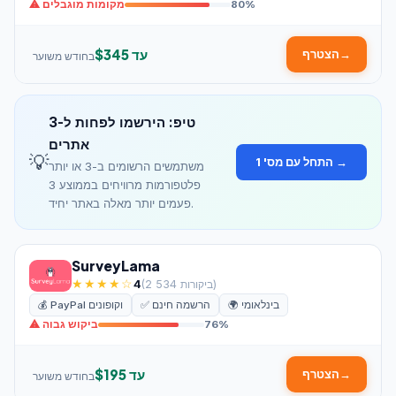
80%
⚠ מקומות מוגבלים
עד $345
→
הצטרף
בחודש משוער
טיפ: הירשמו לפחות ל-3
אתרים
💡
התחל עם מס' 1 →
משתמשים הרשומים ב-3 או יותר
פלטפורמות מרוויחים בממוצע 3
פעמים יותר מאלה באתר יחיד.
SurveyLama
★★★★☆
(2 534 ביקורות)
4
🌍 בינלאומי
✅ הרשמה חינם
💰 PayPal וקופונים
76%
⚠ ביקוש גבוה
עד $195
→
הצטרף
בחודש משוער