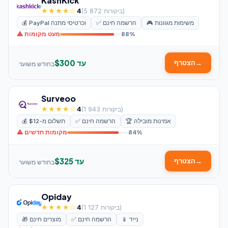
KashKick
★★★★☆
(5 872 ביקורות)
4
🎮 משימות מגוונות
✅ הרשמה חינם
💰 PayPal וכרטיסי מתנה
88%
⚠ מעט מקומות
עד $300
→
הצטרף
בחודש משוער
Surveoo
★★★★☆
(1 943 ביקורות)
4
🏆 אמינות מובילה
✅ הרשמה חינם
💰 תשלום מ-$12
84%
⚠ מקומות חדשים
עד $325
→
הצטרף
בחודש משוער
Opiday
★★★★☆
(1 127 ביקורות)
4
📱 נייד
✅ הרשמה חינם
🎁 מוצרים חינם