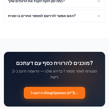
לא תצטרכו לשלם כדי להשתתף בסקרים. אם אתר מבקש ממך כסף,
כמה זמן לוקח לקבל את הרווחים שלך?
זה הונאה.
רובם משלמים את הרווחים תוך 48 שעות עד 7 ימי עבודה. תשלומי
PayPal הם המהירים ביותר (24-48 שעות). הסף המינימלי נע בין $6
האם אפשר להירשם למספר אתרים בו זמנית?
ל-$23 בהתאם לאתרים.
לא רק שזה אפשרי, אלא זה מומלץ בחום. על ידי הרשמה ל-3 עד 5
אתרים שונים, אתם מכפילים את ההזדמנויות ולכן את הרווחים שלכם.
כל פלטפורמה עובדת עם לקוחות שונים.
מוכנים להרוויח כסף עם דעתכם?
הצטרפו לאתר מספר 1 בדירוג שלנו — הרשמה חינם ב-2
דקות.
→
הירשם ל KingOpinion (n°1)