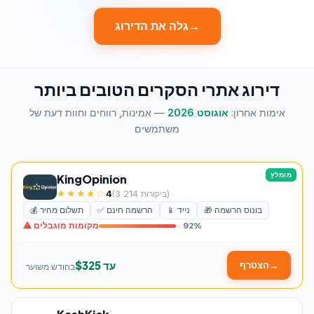
→
גלה את הדירוג
דירוג אתרי הסקרים הטובים ביותר
אימות אחרון:
אוגוסט 2026
— אמינות, רווחים וחוות דעת של
משתמשים
מומלץ
KingOpinion
★★★★☆
(3 214 ביקורות)
4
🎁 בונוס הרשמה
📱 נייד
✅ הרשמה חינם
💰 תשלום מהיר
92%
⚠ מקומות מוגבלים
עד $325
→
הצטרף
בחודש משוער