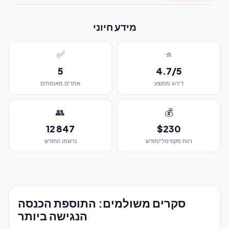
מידע חיוני
✅
⭐
5
4.7/5
דירוג ממוצע
אתרים מאומתים
👥
💰
12 847
$230
רווח מקסימלי/חודש
נרשמו החודש
סקרים משולמים: התוספת הכנסה
הנגישה ביותר