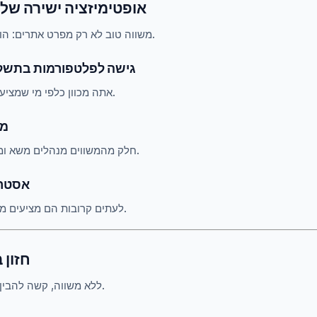
5. אופטימיזציה ישירה ש
.
משווה טוב לא רק מפרט אתרים: הוא
5.1 גישה לפלטפורמות בתשל
אתה מכוון כלפי מי שמציע את התגמול הטוב ביותר.
.2
חלק מהמשווים מנהלים משא ומתן על בונוסים להרשמה.
5.3 אס
לעתים קרובות הם מציעים מדריכים למקסום הרווחים.
6. חזו
ללא משווה, קשה להבין כיצד המגזר באמת עובד.