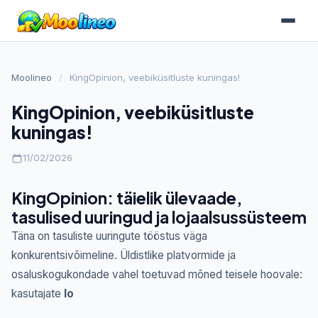
Moolineo
/
KingOpinion, veebiküsitluste kuningas!
KingOpinion, veebiküsitluste
kuningas!
11/02/2026
KingOpinion: täielik ülevaade,
tasulised uuringud ja lojaalsussüsteem
Täna on tasuliste uuringute tööstus väga
konkurentsivõimeline. Üldistlike platvormide ja
osaluskogukondade vahel toetuvad mõned teisele hoovale:
kasutajate
lo