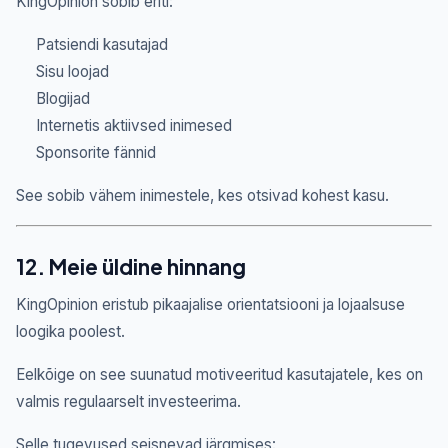
KingOpinion sobib eriti:
Patsiendi kasutajad
Sisu loojad
Blogijad
Internetis aktiivsed inimesed
Sponsorite fännid
See sobib vähem inimestele, kes otsivad kohest kasu.
12. Meie üldine hinnang
KingOpinion eristub pikaajalise orientatsiooni ja lojaalsuse
loogika poolest.
Eelkõige on see suunatud motiveeritud kasutajatele, kes on
valmis regulaarselt investeerima.
Selle tugevused seisnevad järgmises: