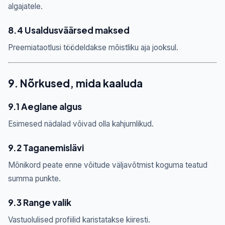
algajatele.
8.4 Usaldusväärsed maksed
Preemiataotlusi töödeldakse mõistliku aja jooksul.
9. Nõrkused, mida kaaluda
9.1 Aeglane algus
Esimesed nädalad võivad olla kahjumlikud.
9.2 Taganemislävi
Mõnikord peate enne võitude väljavõtmist koguma teatud
summa punkte.
9.3 Range valik
Vastuolulised profiilid karistatakse kiiresti.