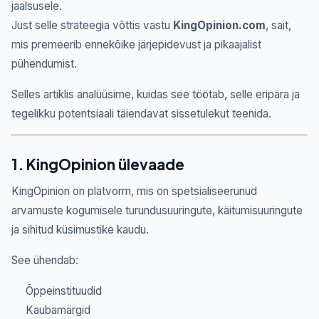
jaalsusele.
Just selle strateegia võttis vastu
KingOpinion.com
, sait,
mis premeerib ennekõike järjepidevust ja pikaajalist
pühendumist.
Selles artiklis analüüsime, kuidas see töötab, selle eripära ja
tegelikku potentsiaali täiendavat sissetulekut teenida.
1. KingOpinion ülevaade
KingOpinion on platvorm, mis on spetsialiseerunud
arvamuste kogumisele turundusuuringute, käitumisuuringute
ja sihitud küsimustike kaudu.
See ühendab:
Õppeinstituudid
Kaubamärgid