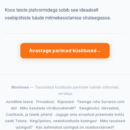
Koos teiste platvormidega sobib see ideaalselt
veebipõhiste tulude mitmekesistamise strateegiasse.
Avastage parimad küsitlused
→
Moolineo
— Tasustatud küsitluste parimate saitide sõltumatu
võrdleja
Juriidiline teave
·
Privaatsus
·
Küpsised
·
Teenige raha Surveoo.com
abil
·
Miks kasutada võrdlusvahendit?
·
Swagbucks: ülevaated,
Cashback, ja täielik juhend
·
Jagage oma arvustust preemiate kohta
saidil Toluna
·
KingOpinion, veebiküsitluste kuningas!
·
Miks tasulised
uuringud?
·
Kas auhinnatud uuringud on usaldusväärsed?