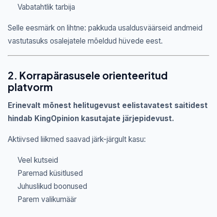
Vabatahtlik tarbija
Selle eesmärk on lihtne: pakkuda usaldusväärseid andmeid
vastutasuks osalejatele mõeldud hüvede eest.
2. Korrapärasusele orienteeritud
platvorm
Erinevalt mõnest helitugevust eelistavatest saitidest
hindab KingOpinion kasutajate järjepidevust.
Aktiivsed liikmed saavad järk-järgult kasu:
Veel kutseid
Paremad küsitlused
Juhuslikud boonused
Parem valikumäär