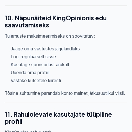
10. Näpunäiteid KingOpinionis edu
saavutamiseks
Tulemuste maksimeerimiseks on soovitatav:
Jääge oma vastustes järjekindlaks
Logi regulaarselt sisse
Kasutage sponsorlust arukalt
Uuenda oma profiili
Vastake kutsetele kiiresti
Tõsine suhtumine parandab konto mainet jätkusuutlikul viisil.
11. Rahulolevate kasutajate tüüpiline
profiil