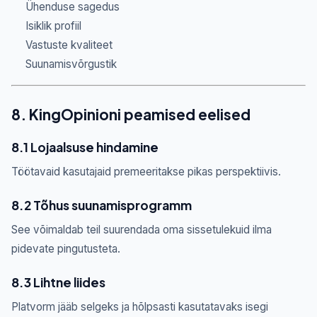
Ühenduse sagedus
Isiklik profiil
Vastuste kvaliteet
Suunamisvõrgustik
8. KingOpinioni peamised eelised
8.1 Lojaalsuse hindamine
Töötavaid kasutajaid premeeritakse pikas perspektiivis.
8.2 Tõhus suunamisprogramm
See võimaldab teil suurendada oma sissetulekuid ilma
pidevate pingutusteta.
8.3 Lihtne liides
Platvorm jääb selgeks ja hõlpsasti kasutatavaks isegi