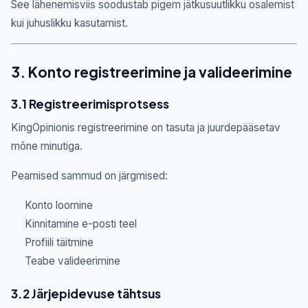
See lähenemisviis soodustab pigem jätkusuutlikku osalemist
kui juhuslikku kasutamist.
3. Konto registreerimine ja valideerimine
3.1 Registreerimisprotsess
KingOpinionis registreerimine on tasuta ja juurdepääsetav
mõne minutiga.
Peamised sammud on järgmised:
Konto loomine
Kinnitamine e-posti teel
Profiili täitmine
Teabe valideerimine
3.2 Järjepidevuse tähtsus