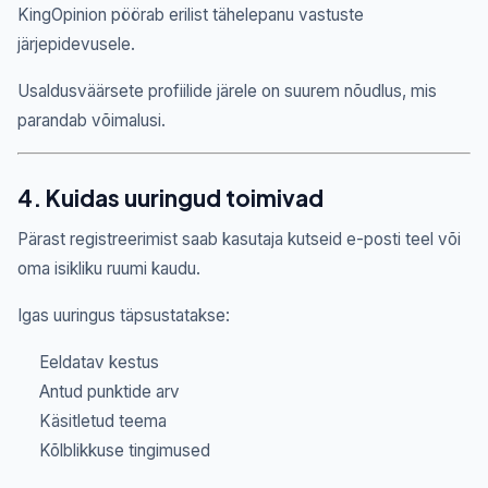
KingOpinion pöörab erilist tähelepanu vastuste
järjepidevusele.
Usaldusväärsete profiilide järele on suurem nõudlus, mis
parandab võimalusi.
4. Kuidas uuringud toimivad
Pärast registreerimist saab kasutaja kutseid e-posti teel või
oma isikliku ruumi kaudu.
Igas uuringus täpsustatakse:
Eeldatav kestus
Antud punktide arv
Käsitletud teema
Kõlblikkuse tingimused