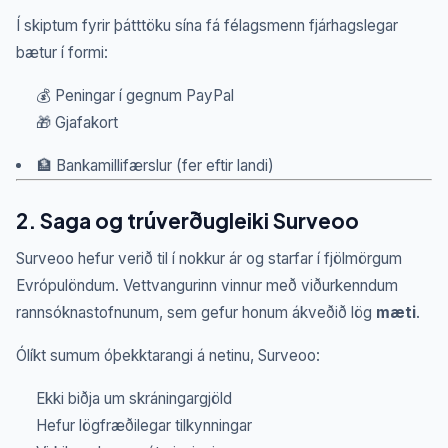
Í skiptum fyrir þátttöku sína fá félagsmenn fjárhagslegar
bætur í formi:
💰 Peningar í gegnum PayPal
🎁 Gjafakort
🏦 Bankamillifærslur (fer eftir landi)
2. Saga og trúverðugleiki Surveoo
Surveoo hefur verið til í nokkur ár og starfar í fjölmörgum
Evrópulöndum. Vettvangurinn vinnur með viðurkenndum
rannsóknastofnunum, sem gefur honum ákveðið lög
mæti
.
Ólíkt sumum óþekktarangi á netinu, Surveoo:
Ekki biðja um skráningargjöld
Hefur lögfræðilegar tilkynningar