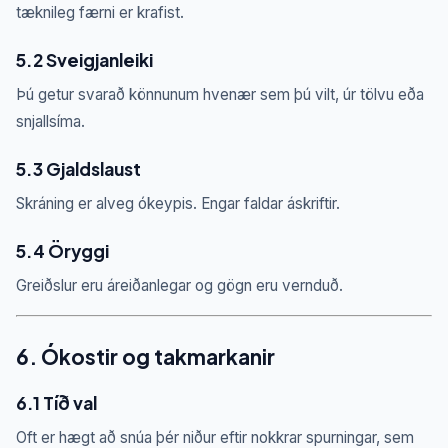
tæknileg færni er krafist.
5.2 Sveigjanleiki
Þú getur svarað könnunum hvenær sem þú vilt, úr tölvu eða
snjallsíma.
5.3 Gjaldslaust
Skráning er alveg ókeypis. Engar faldar áskriftir.
5.4 Öryggi
Greiðslur eru áreiðanlegar og gögn eru vernduð.
6. Ókostir og takmarkanir
6.1 Tíð val
Oft er hægt að snúa þér niður eftir nokkrar spurningar, sem