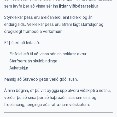
sem leyfa þér að vinna sér inn
litlar viðbótartekjur
.
Styrkleikar þess eru áreiðanleiki, einfaldleiki og án
endurgjalds. Veikleikar þess eru áfram lágt starfskjör og
óreglulegt framboð á verkefnum.
Ef þú ert að leita að:
Einföld leið til að vinna sér inn nokkrar evrur
Starfsemi án skuldbindinga
Aukatekjur
Þannig að Surveoo getur verið góð lausn.
Á hinn bóginn, ef þú vilt byggja upp alvöru viðskipti á netinu,
verður þú að snúa þér að háþróaðri lausnum eins og
freelancing, tengingu eða rafrænum viðskiptum.