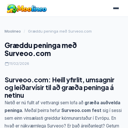
Moolineo
/
Græddu peninga með Surveoo.com
Græddu peninga með
Surveoo.com
11/02/2026
Surveoo.com: Heill yfirlit, umsagnir
og leiðarvísir til að græða peninga á
netinu
Netið er nú fullt af vettvangi sem lofa að
græða auðvelda
peninga
. Meðal þeirra hefur
Surveoo.com fest
sig í sessi
sem einn vinsælasti greiddur könnunarstaður í Evrópu. En
hvað er nákvæmlega Surveoo? Er það áreiðanlegt? Getum