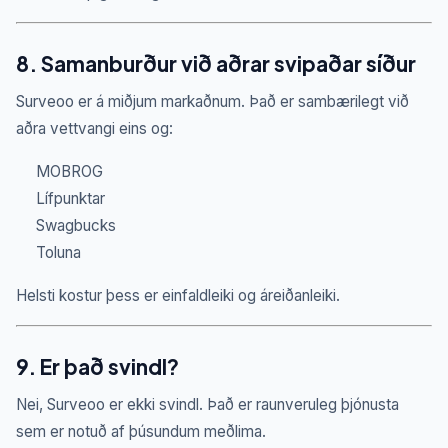
8. Samanburður við aðrar svipaðar síður
Surveoo er á miðjum markaðnum. Það er sambærilegt við
aðra vettvangi eins og:
MOBROG
Lífpunktar
Swagbucks
Toluna
Helsti kostur þess er einfaldleiki og áreiðanleiki.
9. Er það svindl?
Nei, Surveoo er ekki svindl. Það er raunveruleg þjónusta
sem er notuð af þúsundum meðlima.