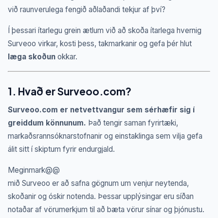
við raunverulega fengið aðlaðandi tekjur af því?
Í þessari ítarlegu grein ætlum við að skoða ítarlega hvernig
Surveoo virkar, kosti þess, takmarkanir og gefa þér hlut
læga skoðun
okkar.
1. Hvað er Surveoo.com?
Surveoo.com er netvettvangur sem sérhæfir sig í
greiddum könnunum.
Það tengir saman fyrirtæki,
markaðsrannsóknarstofnanir og einstaklinga sem vilja gefa
álit sitt í skiptum fyrir endurgjald.
Meginmark@@
mið Surveoo er að safna gögnum um venjur neytenda,
skoðanir og óskir notenda. Þessar upplýsingar eru síðan
notaðar af vörumerkjum til að bæta vörur sínar og þjónustu.