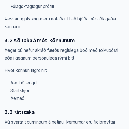
Félags-faglegur prófíll
Þessar upplýsingar eru notaðar til að bjóða þér aðlagaðar
kannanir.
3.2 Að taka á móti könnunum
Þegar þú hefur skráð færðu reglulega boð með tölvupósti
eða í gegnum persónulega rými þitt.
Hver könnun tilgreinir:
Áætluð lengd
Starfskjör
Þemað
3.3 Þátttaka
Þú svarar spurningum á netinu. Þemurnar eru fjölbreyttar: