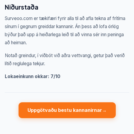
Niðurstaða
Surveoo.com er tækifæri fyrir alla til að afla tekna af frítíma
sínum í gegnum greiddar kannanir. Án þess að lofa örlög
býður það upp á heiðarlega leið til að vinna sér inn peninga
að heiman.
Notað greindur, í viðbót við aðra vettvangi, getur það verið
lítið reglulega tekjur.
Lokaeinkunn okkar: 7/10
Uppgötvaðu bestu kannanirnar
→