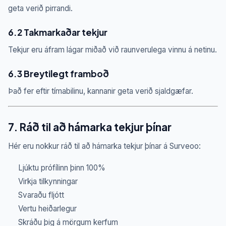
geta verið pirrandi.
6.2 Takmarkaðar tekjur
Tekjur eru áfram lágar miðað við raunverulega vinnu á netinu.
6.3 Breytilegt framboð
Það fer eftir tímabilinu, kannanir geta verið sjaldgæfar.
7. Ráð til að hámarka tekjur þínar
Hér eru nokkur ráð til að hámarka tekjur þínar á Surveoo:
Ljúktu prófílinn þinn 100%
Virkja tilkynningar
Svaraðu fljótt
Vertu heiðarlegur
Skráðu þig á mörgum kerfum