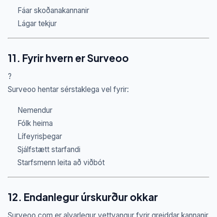
Fáar skoðanakannanir
Lágar tekjur
11. Fyrir hvern er Surveoo
?
Surveoo hentar sérstaklega vel fyrir:
Nemendur
Fólk heima
Lífeyrisþegar
Sjálfstætt starfandi
Starfsmenn leita að viðbót
12. Endanlegur úrskurður okkar
Surveoo.com er alvarlegur vettvangur fyrir greiddar kannanir