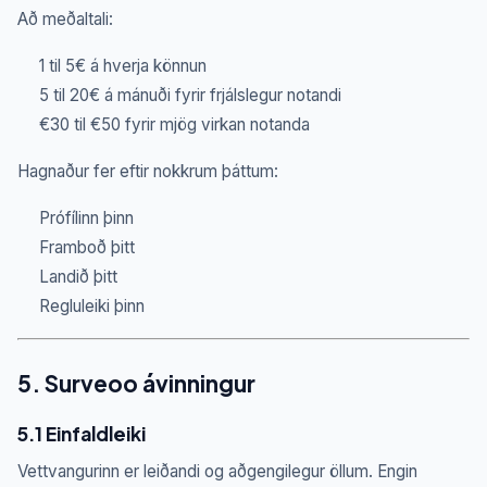
Að meðaltali:
1 til 5€ á hverja könnun
5 til 20€ á mánuði fyrir frjálslegur notandi
€30 til €50 fyrir mjög virkan notanda
Hagnaður fer eftir nokkrum þáttum:
Prófílinn þinn
Framboð þitt
Landið þitt
Regluleiki þinn
5. Surveoo ávinningur
5.1 Einfaldleiki
Vettvangurinn er leiðandi og aðgengilegur öllum. Engin