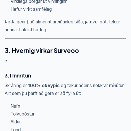
Virkilega borgar út vinninginn
Hefur virkt samfélag
Þetta gerir það almennt áreiðanleg síða, jafnvel þótt tekjur
hennar haldist hófleg.
3. Hvernig virkar Surveoo
?
3.1 Innritun
Skráning er
100% ókeypis
og tekur aðeins nokkrar mínútur.
Allt sem þú þarft að gera er að fylla út:
Nafn
Tölvupóstur
Aldur
Lönd