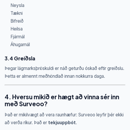
Neysla
Tækni
Bifreið
Heilsa
Fjármál
Áhugamál
3.4 Greiðsla
Þegar lágmarksþröskuldi er náð geturðu óskað eftir greiðslu.
Þetta er almennt meðhöndlað innan nokkurra daga.
4. Hversu mikið er hægt að vinna sér inn
með Surveoo?
Það er mikilvægt að vera raunhæfur: Surveoo leyfir þér ekki
að verða ríkur. Það er
tekjuuppbót
.