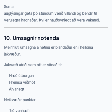
Sumar
auglýsingar geta þó stundum verið villandi og bendir til
verulegra hagnaðar. Því er nauðsynlegt að vera vakandi.
10. Umsagnir notenda
Meirihluti umsagna á netinu er blandaður en í heildina
jákvæður.
Jákvæð atriði sem oft er vitnað til:
Hröð útborgun
Hreinsa viðmót
Alvarlegt
Neikvæðir punktar:
Tíð vanhæfi