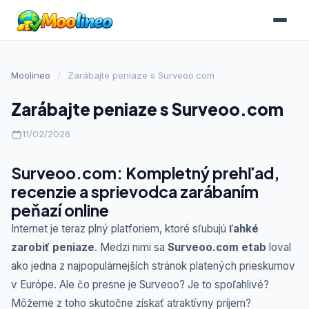
Moolineo
/
Zarábajte peniaze s Surveoo.com
Zarábajte peniaze s Surveoo.com
11/02/2026
Surveoo.com: Kompletný prehľad,
recenzie a sprievodca zarábaním
peňazí online
Internet je teraz plný platforiem, ktoré sľubujú
ľahké
zarobiť peniaze
. Medzi nimi sa
Surveoo.com etab
loval
ako jedna z najpopulárnejších stránok platených prieskumov
v Európe. Ale čo presne je Surveoo? Je to spoľahlivé?
Môžeme z toho skutočne získať atraktívny príjem?