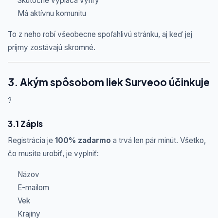
Skutočne vypláca výhry
Má aktívnu komunitu
To z neho robí všeobecne spoľahlivú stránku, aj keď jej
príjmy zostávajú skromné.
3. Akým spôsobom liek Surveoo účinkuje
?
3.1 Zápis
Registrácia je
100% zadarmo
a trvá len pár minút. Všetko,
čo musíte urobiť, je vyplniť:
Názov
E-mailom
Vek
Krajiny