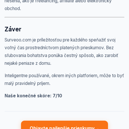
riešenia, ako je freelancing, affiliate alebo elektronický
obchod.
Záver
Surveoo.com je príležitosťou pre každého speňažiť svoj
voľný čas prostredníctvom platených prieskumov. Bez
sľubovania bohatstva ponúka čestný spôsob, ako zarobiť
nejaké peniaze z domu.
Inteligentne používané, okrem iných platforiem, môže to byť
malý pravidelný príjem.
Naše konečné skóre: 7/10
Objavte najlepšie prieskumy
→