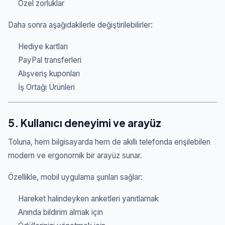
Özel zorluklar
Daha sonra aşağıdakilerle değiştirilebilirler:
Hediye kartları
PayPal transferleri
Alışveriş kuponları
İş Ortağı Ürünleri
5. Kullanıcı deneyimi ve arayüz
Toluna, hem bilgisayarda hem de akıllı telefonda erişilebilen
modern ve ergonomik bir arayüz sunar.
Özellikle, mobil uygulama şunları sağlar:
Hareket halindeyken anketleri yanıtlamak
Anında bildirim almak için