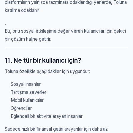
platformların yalnızca tazminata odaklandığı yerlerde, Toluna
katılıma odaklanır
.
Bu, onu sosyal etkileşime değer veren kullanıcılar için çekici
bir çözüm haline getirir.
11. Ne tür bir kullanıcı için?
Toluna özellikle aşağıdakiler için uygundur:
Sosyal insanlar
Tartışma severler
Mobil kullanıcılar
Öğrenciler
Eğlenceli bir aktivite arayan insanlar
Sadece hızlı bir finansal getiri arayanlar için daha az