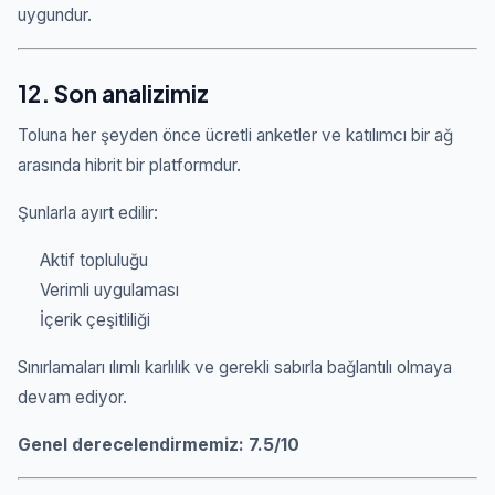
uygundur.
12. Son analizimiz
Toluna her şeyden önce ücretli anketler ve katılımcı bir ağ
arasında hibrit bir platformdur.
Şunlarla ayırt edilir:
Aktif topluluğu
Verimli uygulaması
İçerik çeşitliliği
Sınırlamaları ılımlı karlılık ve gerekli sabırla bağlantılı olmaya
devam ediyor.
Genel derecelendirmemiz: 7.5/10