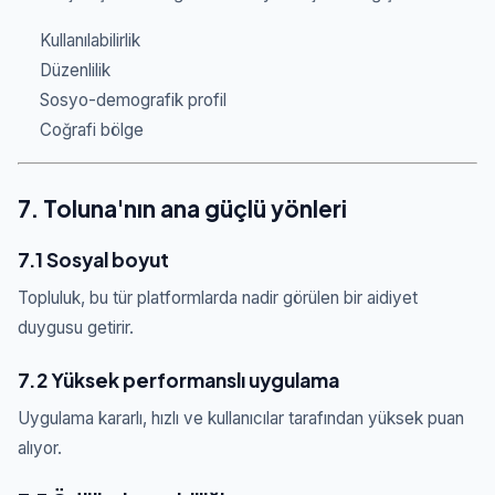
Kullanılabilirlik
Düzenlilik
Sosyo-demografik profil
Coğrafi bölge
7. Toluna'nın ana güçlü yönleri
7.1 Sosyal boyut
Topluluk, bu tür platformlarda nadir görülen bir aidiyet
duygusu getirir.
7.2 Yüksek performanslı uygulama
Uygulama kararlı, hızlı ve kullanıcılar tarafından yüksek puan
alıyor.