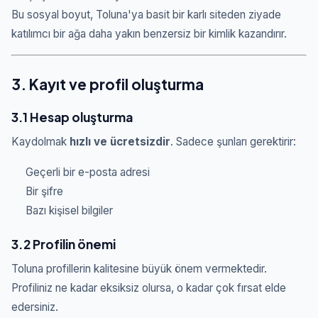
Bu sosyal boyut, Toluna'ya basit bir karlı siteden ziyade
katılımcı bir ağa daha yakın benzersiz bir kimlik kazandırır.
3. Kayıt ve profil oluşturma
3.1 Hesap oluşturma
Kaydolmak
hızlı ve ücretsizdir
. Sadece şunları gerektirir:
Geçerli bir e-posta adresi
Bir şifre
Bazı kişisel bilgiler
3.2 Profilin önemi
Toluna profillerin kalitesine büyük önem vermektedir.
Profiliniz ne kadar eksiksiz olursa, o kadar çok fırsat elde
edersiniz.