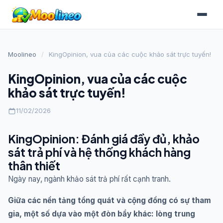
Moolineo
/
KingOpinion, vua của các cuộc khảo sát trực tuyến!
KingOpinion, vua của các cuộc
khảo sát trực tuyến!
11/02/2026
KingOpinion: Đánh giá đầy đủ, khảo
sát trả phí và hệ thống khách hàng
thân thiết
Ngày nay, ngành khảo sát trả phí rất cạnh tranh.
Giữa các nền tảng tổng quát và cộng đồng có sự tham
gia, một số dựa vào một đòn bẩy khác: lòng trung