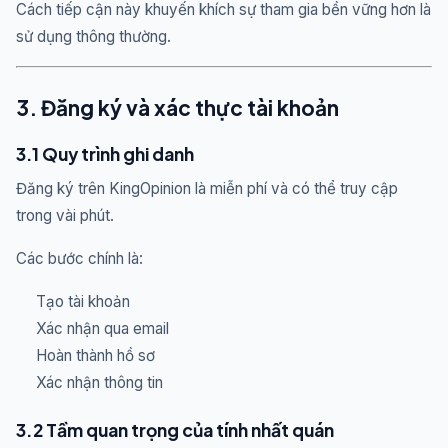
Cách tiếp cận này khuyến khích sự tham gia bền vững hơn là
sử dụng thông thường.
3. Đăng ký và xác thực tài khoản
3.1 Quy trình ghi danh
Đăng ký trên KingOpinion là miễn phí và có thể truy cập
trong vài phút.
Các bước chính là:
Tạo tài khoản
Xác nhận qua email
Hoàn thành hồ sơ
Xác nhận thông tin
3.2 Tầm quan trọng của tính nhất quán