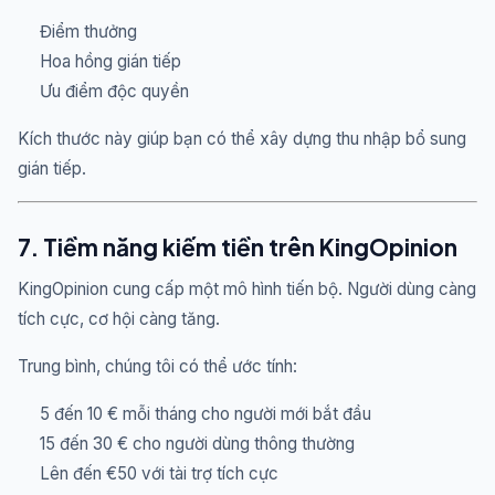
Điểm thưởng
Hoa hồng gián tiếp
Ưu điểm độc quyền
Kích thước này giúp bạn có thể xây dựng thu nhập bổ sung
gián tiếp.
7. Tiềm năng kiếm tiền trên KingOpinion
KingOpinion cung cấp một mô hình tiến bộ. Người dùng càng
tích cực, cơ hội càng tăng.
Trung bình, chúng tôi có thể ước tính:
5 đến 10 € mỗi tháng cho người mới bắt đầu
15 đến 30 € cho người dùng thông thường
Lên đến €50 với tài trợ tích cực