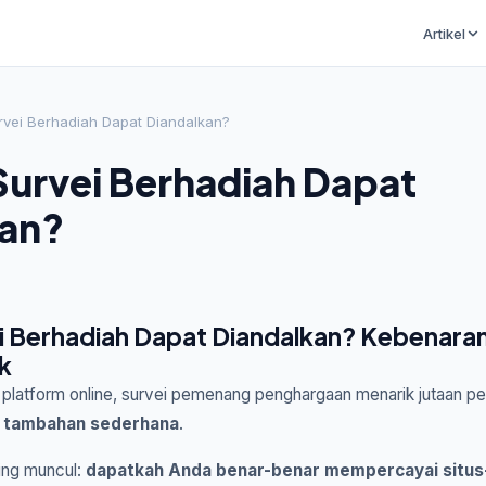
Artikel
vei Berhadiah Dapat Diandalkan?
urvei Berhadiah Dapat
kan?
 Berhadiah Dapat Diandalkan? Kebenaran,
ik
latform online, survei pemenang penghargaan menarik jutaan pe
n tambahan sederhana
.
ing muncul:
dapatkah Anda benar-benar mempercayai situs-s