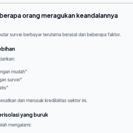
berapa orang meragukan keandalannya
tar survei berbayar terutama berasal dari beberapa faktor.
lebihan
lankan:
engan mudah”
gan survei”
tis”
satkan dan merusak kredibilitas sektor ini.
risolasi yang buruk
lah mengalami: