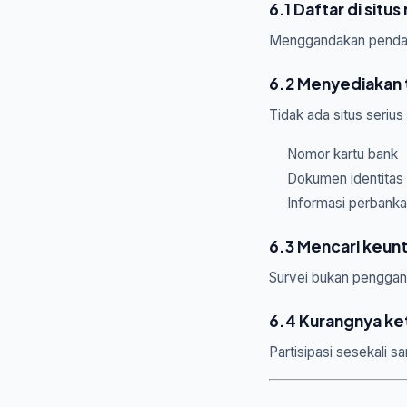
6.1 Daftar di situ
Menggandakan pendaft
6.2 Menyediakan t
Tidak ada situs seri
Nomor kartu bank
Dokumen identitas
Informasi perbanka
6.3 Mencari keunt
Survei bukan penggan
6.4 Kurangnya ke
Partisipasi sesekali 