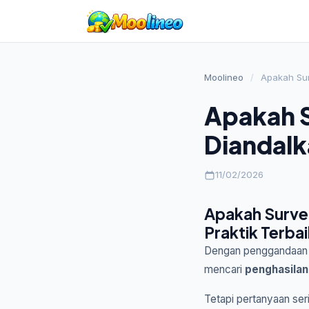
Moolineo
/
Apakah Sur
Apakah S
Diandal
11/02/2026
Apakah Survei
Praktik Terba
Dengan penggandaan p
mencari
penghasila
Tetapi pertanyaan ser