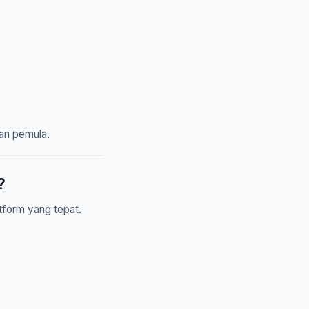
fan pemula.
?
atform yang tepat.