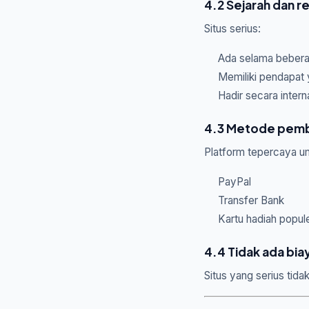
4.2 Sejarah dan r
Situs serius:
Ada selama bebera
Memiliki pendapat 
Hadir secara intern
4.3 Metode pemb
Platform tepercaya 
PayPal
Transfer Bank
Kartu hadiah popul
4.4 Tidak ada bi
Situs yang serius tid