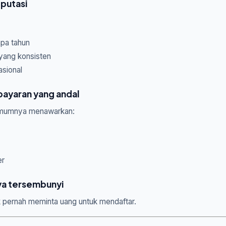
eputasi
pa tahun
yang konsisten
asional
ayaran yang andal
umumnya menawarkan:
er
aya tersembunyi
ak pernah meminta uang untuk mendaftar.