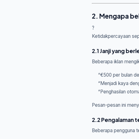
2. Mengapa be
?
Ketidakpercayaan sepu
2.1 Janji yang ber
Beberapa iklan mengik
“€500 per bulan d
“Menjadi kaya den
“Penghasilan otoma
Pesan-pesan ini menye
2.2 Pengalaman te
Beberapa pengguna te