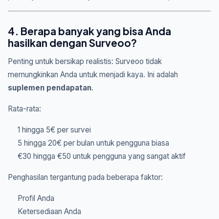
4. Berapa banyak yang bisa Anda
hasilkan dengan Surveoo?
Penting untuk bersikap realistis: Surveoo tidak
memungkinkan Anda untuk menjadi kaya. Ini adalah
suplemen pendapatan
.
Rata-rata:
1 hingga 5€ per survei
5 hingga 20€ per bulan untuk pengguna biasa
€30 hingga €50 untuk pengguna yang sangat aktif
Penghasilan tergantung pada beberapa faktor:
Profil Anda
Ketersediaan Anda