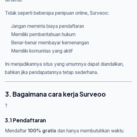
Tidak seperti beberapa penipuan online, Surveoo:
Jangan meminta biaya pendaftaran
Memiliki pemberitahuan hukum
Benar-benar membayar kemenangan
Memiliki komunitas yang aktif
Ini menjadikannya situs yang umumnya dapat diandalkan,
bahkan jika pendapatannya tetap sederhana.
3. Bagaimana cara kerja Surveoo
?
3.1 Pendaftaran
Mendaftar
100% gratis
dan hanya membutuhkan waktu