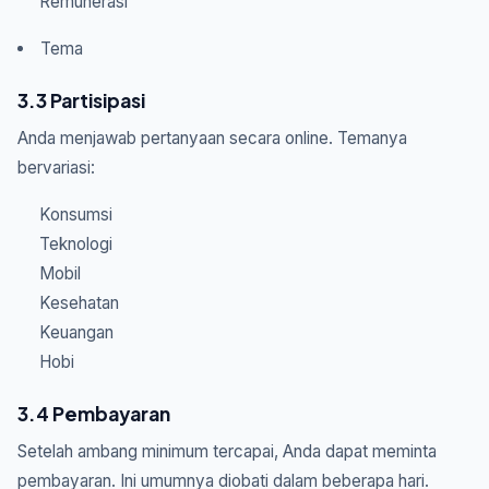
Remunerasi
Tema
3.3 Partisipasi
Anda menjawab pertanyaan secara online. Temanya
bervariasi:
Konsumsi
Teknologi
Mobil
Kesehatan
Keuangan
Hobi
3.4 Pembayaran
Setelah ambang minimum tercapai, Anda dapat meminta
pembayaran. Ini umumnya diobati dalam beberapa hari.