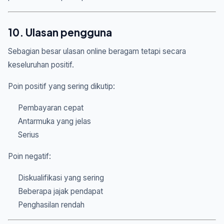
10. Ulasan pengguna
Sebagian besar ulasan online beragam tetapi secara
keseluruhan positif.
Poin positif yang sering dikutip:
Pembayaran cepat
Antarmuka yang jelas
Serius
Poin negatif:
Diskualifikasi yang sering
Beberapa jajak pendapat
Penghasilan rendah